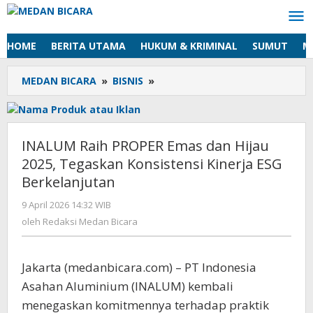
Lewati
ke
konten
HOME
BERITA UTAMA
HUKUM & KRIMINAL
SUMUT
M
MEDAN BICARA
»
BISNIS
»
INALUM
Raih
PROPER
Emas
dan
INALUM Raih PROPER Emas dan Hijau
Hijau
2025, Tegaskan Konsistensi Kinerja ESG
2025,
Berkelanjutan
Tegaskan
Konsistensi
9 April 2026 14:32 WIB
oleh
Kinerja
Redaksi
oleh
Redaksi Medan Bicara
ESG
Medan
Berkelanjutan
Bicara
Jakarta (medanbicara.com) – PT Indonesia
Asahan Aluminium (INALUM) kembali
menegaskan komitmennya terhadap praktik