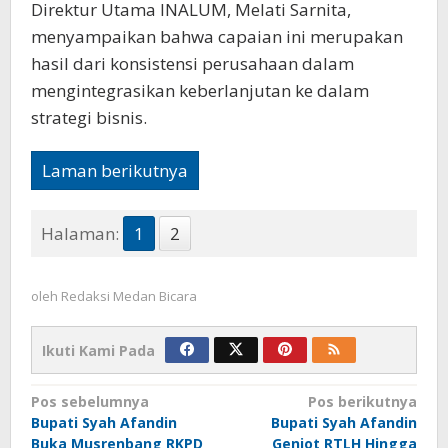
Direktur Utama INALUM, Melati Sarnita,
menyampaikan bahwa capaian ini merupakan
hasil dari konsistensi perusahaan dalam
mengintegrasikan keberlanjutan ke dalam
strategi bisnis.
Laman berikutnya
Halaman:
1
2
oleh
Redaksi Medan Bicara
Ikuti Kami Pada
Navigasi
Pos sebelumnya
Pos berikutnya
Bupati Syah Afandin
Bupati Syah Afandin
pos
Buka Musrenbang RKPD
Genjot RTLH Hingga