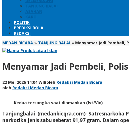
DELISERDANG
TANJUNG BALAI
ASAHAN
KARO
POLITIK
PREDIKSI BOLA
REDAKSI
MEDAN BICARA
»
TANJUNG BALAI
»
Menyamar Jadi Pembeli, P
Menyamar Jadi Pembeli, Polis
22 Mei 2026 14:04 WIB
oleh
Redaksi Medan Bicara
oleh
Redaksi Medan Bicara
Kedua tersangka saat diamankan.(Ist/Vin)
Tanjungbalai (medanbicqra.com)- Satresnarkoba Po
narkotika jenis sabu seberat 91,97 gram. Dalam 