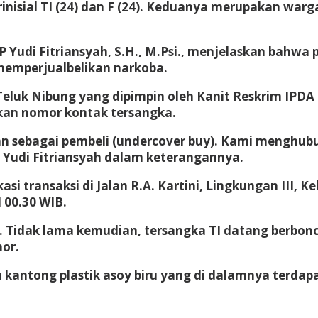
inisial TI (24) dan F (24). Keduanya merupakan wa
 Yudi Fitriansyah, S.H., M.Psi., menjelaskan bahwa 
memperjualbelikan narkoba.
Teluk Nibung yang dipimpin oleh Kanit Reskrim IPDA
kan nomor kontak tersangka.
n sebagai pembeli (undercover buy). Kami menghub
P Yudi Fitriansyah dalam keterangannya.
asi transaksi di Jalan R.A. Kartini, Lingkungan III
l 00.30 WIB.
i. Tidak lama kemudian, tersangka TI datang berb
or.
 kantong plastik asoy biru yang di dalamnya terdapat