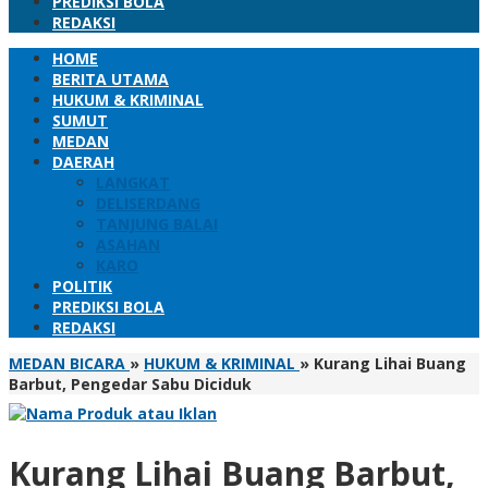
PREDIKSI BOLA
REDAKSI
HOME
BERITA UTAMA
HUKUM & KRIMINAL
SUMUT
MEDAN
DAERAH
LANGKAT
DELISERDANG
TANJUNG BALAI
ASAHAN
KARO
POLITIK
PREDIKSI BOLA
REDAKSI
MEDAN BICARA
»
HUKUM & KRIMINAL
»
Kurang Lihai Buang
Barbut, Pengedar Sabu Diciduk
Kurang Lihai Buang Barbut,