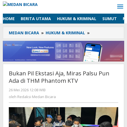
Lewati
ke
konten
HOME
BERITA UTAMA
HUKUM & KRIMINAL
SUMUT
M
MEDAN BICARA
»
HUKUM & KRIMINAL
»
Bukan
Pil
Ekstasi
Aja,
Miras
Palsu
Pun
Bukan Pil Ekstasi Aja, Miras Palsu Pun
Ada
Ada di THM Phantom KTV
di
THM
26 Mei 2026 12:08 WIB
oleh
Phantom
Redaksi
oleh
Redaksi Medan Bicara
KTV
Medan
Bicara