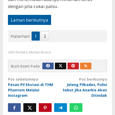
dengan pita cukai palsu.
Laman berikutnya
Halaman:
1
2
oleh
Redaksi Medan Bicara
Ikuti Kami Pada
Navigasi
Pos sebelumnya
Pos berikutnya
Pesan Pil Ekstasi di THM
Jelang Pilkades, Polisi
pos
Phantom Melalui
Sebut Jika Anarkis Akan
Instagram
Ditindak