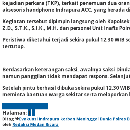
kejadian perkara (TKP), terkait penemuan dua oran
aksesoris handphone Indrapura ACC, yang berada di
Kegiatan tersebut dipimpin langsung oleh Kapolse
Z.D., S.T.K., S.I.K., M.H. dan personel Unit Inafis Pol
Peristiwa diketahui terjadi sekira pukul 12.30 WI
tertutup.
Berdasarkan keterangan saksi, awalnya saksi Dind
namun panggilan tidak mendapat respons. Selanju
Setelah pintu berhasil dibuka sekira pukul 12.30 W
meminta bantuan warga sekitar serta melaporkan ke
Laman berikutnya
Halaman:
1
2
Ditag
Evakuasi
Indrapura
korban
Meninggal Dunia
Polres 
oleh
Redaksi Medan Bicara