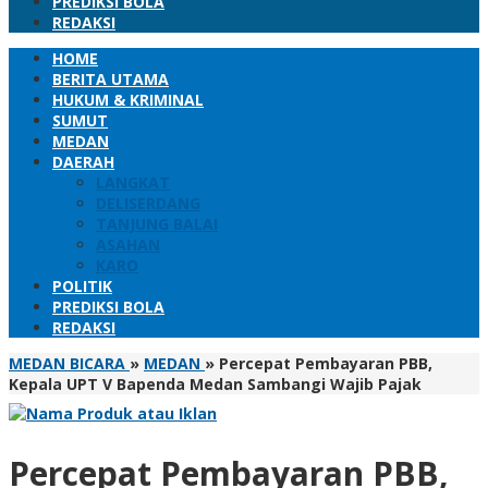
PREDIKSI BOLA
REDAKSI
HOME
BERITA UTAMA
HUKUM & KRIMINAL
SUMUT
MEDAN
DAERAH
LANGKAT
DELISERDANG
TANJUNG BALAI
ASAHAN
KARO
POLITIK
PREDIKSI BOLA
REDAKSI
MEDAN BICARA
»
MEDAN
»
Percepat Pembayaran PBB,
Kepala UPT V Bapenda Medan Sambangi Wajib Pajak
Percepat Pembayaran PBB,