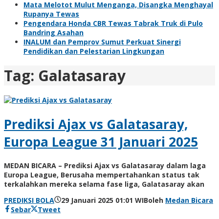
Mata Melotot Mulut Menganga, Disangka Menghayal
Rupanya Tewas
Pengendara Honda CBR Tewas Tabrak Truk di Pulo
Bandring Asahan
INALUM dan Pemprov Sumut Perkuat Sinergi
Pendidikan dan Pelestarian Lingkungan
Tag:
Galatasaray
Prediksi Ajax vs Galatasaray,
Europa League 31 Januari 2025
MEDAN BICARA – Prediksi Ajax vs Galatasaray dalam laga
Europa League, Berusaha mempertahankan status tak
terkalahkan mereka selama fase liga, Galatasaray akan
PREDIKSI BOLA
29 Januari 2025 01:01 WIB
oleh
Medan Bicara
Sebar
Tweet