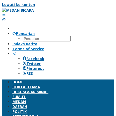
Lewati ke konten
Pencarian
Indeks Berita
Terms of Service
Facebook
Twitter
Pinterest
RSS
HOME
BERITA UTAMA
HUKUM & KRIMINAL
SUMUT
MEDAN
DAERAH
POLITIK