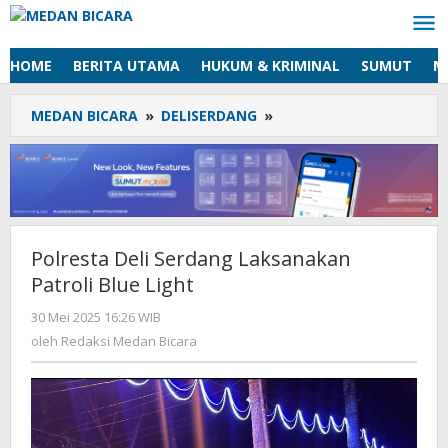
Lewati
ke
konten
HOME
BERITA UTAMA
HUKUM & KRIMINAL
SUMUT
M
MEDAN BICARA
»
DELISERDANG
»
Polresta
Deli
Serdang
Laksanakan
Patroli
Blue
Light
Polresta Deli Serdang Laksanakan
Patroli Blue Light
30 Mei 2025 16:26 WIB
oleh
Redaksi
oleh
Redaksi Medan Bicara
Medan
Bicara