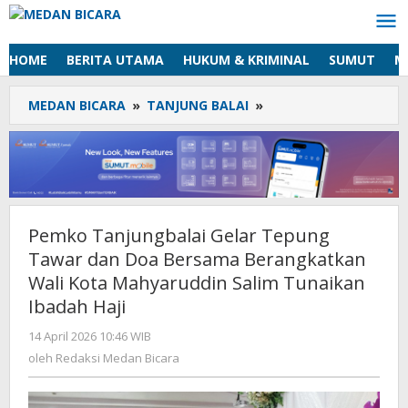
Lewati
ke
konten
HOME
BERITA UTAMA
HUKUM & KRIMINAL
SUMUT
M
MEDAN BICARA
»
TANJUNG BALAI
»
Pemko
Tanjungbalai
Gelar
Tepung
Tawar
dan
Doa
Pemko Tanjungbalai Gelar Tepung
Bersama
Tawar dan Doa Bersama Berangkatkan
Berangkatkan
Wali
Wali Kota Mahyaruddin Salim Tunaikan
Kota
Ibadah Haji
Mahyaruddin
Salim
14 April 2026 10:46 WIB
oleh
Redaksi
Tunaikan
oleh
Redaksi Medan Bicara
Medan
Ibadah
Bicara
Haji