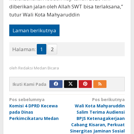
diberikan jalan oleh Allah SWT bisa terlaksana,”
tutur Wali Kota Mahyaruddin
Laman berikutnya
Halaman:
1
2
oleh
Redaksi Medan Bicara
Ikuti Kami Pada
Navigasi
Pos sebelumnya
Pos berikutnya
Komisi 4 DPRD Kecewa
Wali Kota Mahyaruddin
pos
pada Dinas
Salim Terima Audiensi
Perkimcikataru Medan
BPJS Ketenagakerjaan
Cabang Kisaran, Perkuat
Sinergitas Jaminan Sosial