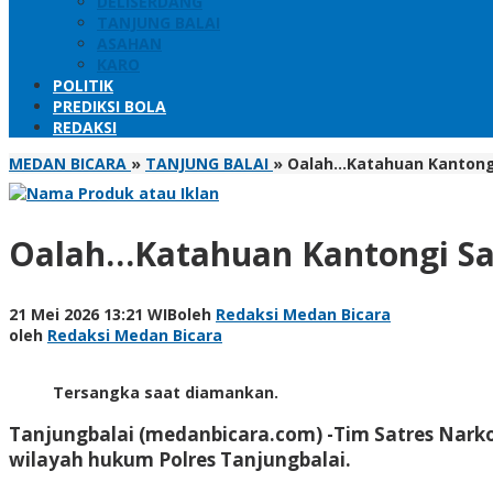
DELISERDANG
TANJUNG BALAI
ASAHAN
KARO
POLITIK
PREDIKSI BOLA
REDAKSI
MEDAN BICARA
»
TANJUNG BALAI
»
Oalah...Katahuan Kantong
Oalah…Katahuan Kantongi Sab
21 Mei 2026 13:21 WIB
oleh
Redaksi Medan Bicara
oleh
Redaksi Medan Bicara
Tersangka saat diamankan.
Tanjungbalai (medanbicara.com) -Tim Satres Narkob
wilayah hukum Polres Tanjungbalai.