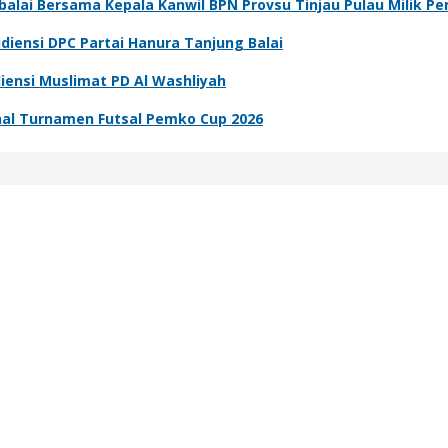
gbalai Bersama Kepala Kanwil BPN Provsu Tinjau Pulau Milik P
iensi DPC Partai Hanura Tanjung Balai
iensi Muslimat PD Al Washliyah
inal Turnamen Futsal Pemko Cup 2026