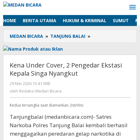
Lewati
ke
konten
HOME
BERITA UTAMA
HUKUM & KRIMINAL
SUMUT
M
MEDAN BICARA
»
TANJUNG BALAI
»
Kena
Under
Cover,
2
Pengedar
Kena Under Cover, 2 Pengedar Ekstasi
Ekstasi
Kepala Singa Nyangkut
Kepala
Singa
29 Mei 2026 15:41 WIB
oleh
Nyangkut
Redaksi
oleh
Redaksi Medan Bicara
Medan
Bicara
Kedua tersangka saat diamankan, (Ist/Vin)
Tanjungbalai (medanbicara.com)- Satres
Narkoba Polres Tanjung Balai kembali berhasil
menggagalkan peredaran gelap narkotika di