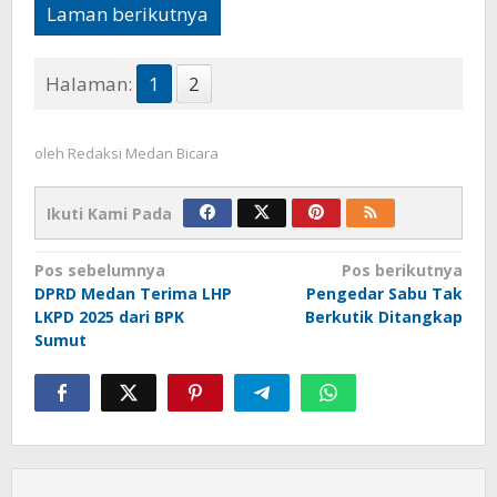
Laman berikutnya
Halaman:
1
2
oleh
Redaksi Medan Bicara
Ikuti Kami Pada
Navigasi
Pos sebelumnya
Pos berikutnya
DPRD Medan Terima LHP
Pengedar Sabu Tak
pos
LKPD 2025 dari BPK
Berkutik Ditangkap
Sumut