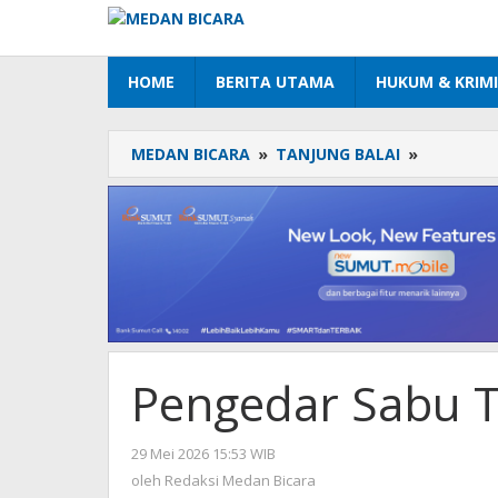
Lewati
ke
konten
HOME
BERITA UTAMA
HUKUM & KRIM
MEDAN BICARA
»
TANJUNG BALAI
»
Pengeda
Sabu
Tak
Berkutik
Ditangka
Pengedar Sabu T
29 Mei 2026 15:53 WIB
oleh
Redaksi
oleh
Redaksi Medan Bicara
Medan