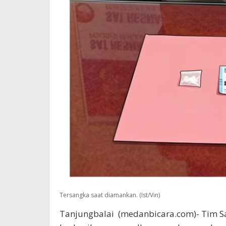
Tersangka saat diamankan. (Ist/Vin)
Tanjungbalai (medanbicara.com)- Tim Sa