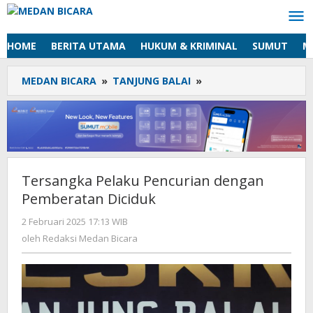
Lewati
ke
konten
HOME
BERITA UTAMA
HUKUM & KRIMINAL
SUMUT
M
MEDAN BICARA
»
TANJUNG BALAI
»
Tersangka
Pelaku
Pencurian
dengan
Pemberatan
Diciduk
Tersangka Pelaku Pencurian dengan
Pemberatan Diciduk
2 Februari 2025 17:13 WIB
oleh
Redaksi
oleh
Redaksi Medan Bicara
Medan
Bicara