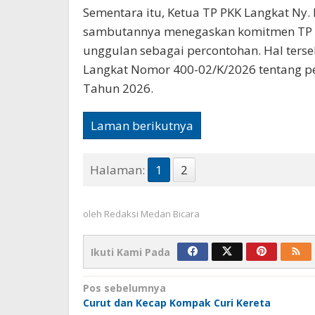
Sementara itu, Ketua TP PKK Langkat Ny.
sambutannya menegaskan komitmen TP 
unggulan sebagai percontohan. Hal ters
Langkat Nomor 400-02/K/2026 tentang p
Tahun 2026.
Laman berikutnya
Halaman:
1
2
oleh
Redaksi Medan Bicara
Ikuti Kami Pada
Navigasi
Pos sebelumnya
Curut dan Kecap Kompak Curi Kereta
pos