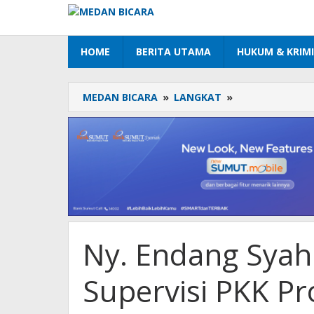
Lewati
ke
konten
HOME
BERITA UTAMA
HUKUM & KRIM
MEDAN BICARA
»
LANGKAT
»
Ny.
Endang
Syah
Afandin
Sambut
Supervisi
PKK
Provsu,
Perkuat
Peran
Ny. Endang Syah
Kader
di
Desa
Supervisi PKK Pr