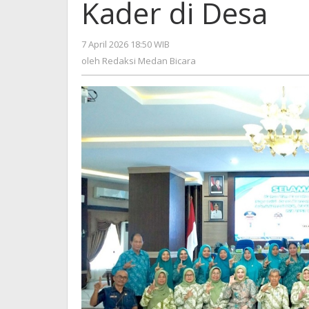
Kader di Desa
7 April 2026 18:50 WIB
oleh
Redaksi
oleh
Redaksi Medan Bicara
Medan
Bicara